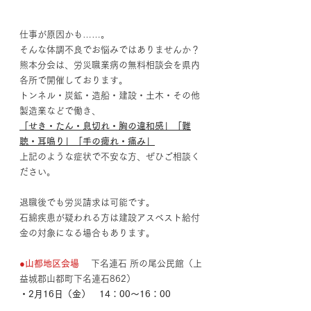
仕事が原因かも……。
そんな体調不良でお悩みではありませんか？
熊本分会は、労災職業病の無料相談会を県内
各所で開催しております。
トンネル・炭鉱・造船・建設・土木・その他
製造業などで働き、
「せき・たん・息切れ・胸の違和感」「難
聴・耳鳴り」「手の痺れ・痛み」
上記のような症状で不安な方、ぜひご相談く
ださい。
退職後でも労災請求は可能です。
石綿疾患が疑われる方は建設アスベスト給付
金の対象になる場合もあります。
●山都地区会場
　下名連石 所の尾公民館（上
益城郡山都町下名連石862） 
・2月16日（金）　14：00～16：00