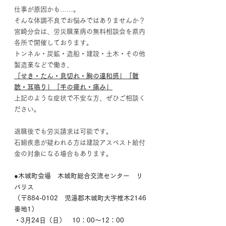
仕事が原因かも……。
そんな体調不良でお悩みではありませんか？
宮崎分会は、労災職業病の無料相談会を県内
各所で開催しております。
トンネル・炭鉱・造船・建設・土木・その他
製造業などで働き、
「せき・たん・息切れ・胸の違和感」「難
聴・耳鳴り」「手の痺れ・痛み」
上記のような症状で不安な方、ぜひご相談く
ださい。
退職後でも労災請求は可能です。
石綿疾患が疑われる方は建設アスベスト給付
金の対象になる場合もあります。
●木城町会場　木城町総合交流センター　リ
バリス
（〒884-0102　児湯郡木城町大字椎木2146
番地1）　
・3月24日（日）　10：00～12：00